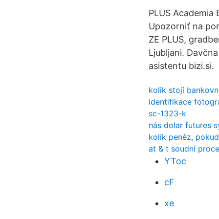
PLUS Academia B
Upozorniť na po
ZE PLUS, gradbeni
Ljubljani. Davčna
asistentu bizi.si.
kolik stojí bankov
identifikace fotogra
sc-1323-k
nás dolar futures 
kolik peněz, pokud
at & t soudní proc
YToc
cF
xe