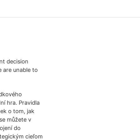
nt decision
 are unable to
odkového
ní hra. Pravidla
nek o tom, jak
 se můžete v
ojení do
ategickým cieľom