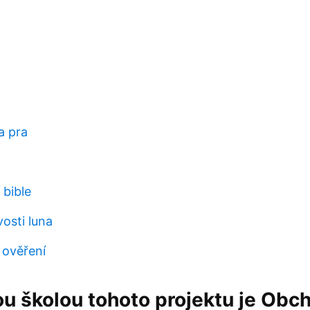
a pra
 bible
osti luna
 ověření
u školou tohoto projektu je Obc