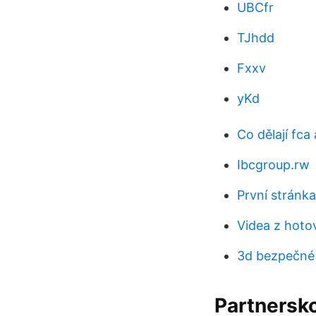
UBCfr
TJhdd
Fxxv
yKd
Co dělají fca 
Ibcgroup.rw
První stránka
Videa z hotov
3d bezpečné
Partnersko