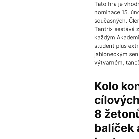
Tato hra je vhod
nominace 15. úno
současných. Člen
Tantrix sestává z
každým Akademie 
student plus extr
jabloneckým sen
výtvarném, taneč
Kolo kon
cílových
8 žetonů
balíček 