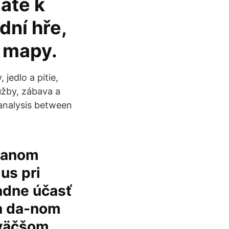
máte k
dní hře,
, mapy.
jedlo a pitie,
lužby, zábava a
analysis between
 danom
us pri
radne účasť
na da-nom
i väčšom