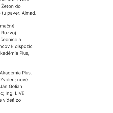
0 Žeton do
e tu paver. Almad.
ormačné
, Rozvoj
Učebnice a
cov k dispozícii
Akadémia Plus,
 Akadémia Plus,
 Zvolen; nové
Ján Golian
c; Ing. LIVE
ne videá zo