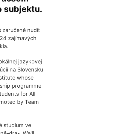
 subjektu.
s zaručeně nudit
 24 zajímavých
kia.
okálnej jazykovej
túcií na Slovensku
stitute whose
agship programme
udents for All
romoted by Team
é studium ve
ě-dra-. We'll