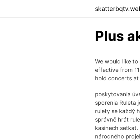
skatterbqtv.we
Plus a
We would like to
effective from 1
hold concerts at
poskytovania úv
sporenia Ruleta j
rulety se každý h
správně hrát rul
kasinech setkat.
národného projek