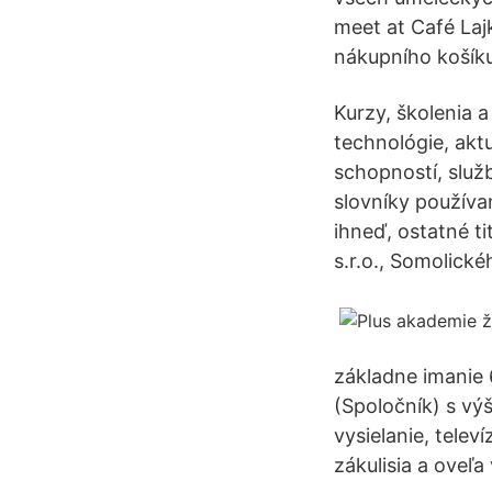
meet at Café Laj
nákupního košíku 
Kurzy, školenia 
technológie, akt
schopností, služ
slovníky používa
ihneď, ostatné t
s.r.o., Somolické
základne imanie 
(Spoločník) s vý
vysielanie, telev
zákulisia a oveľa