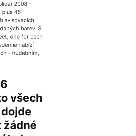
lice) 2008 -
ů plus 45
 hla- sovacích
í daných barev. S
et, one for each
kademie nabízí
ch - hudebním,
 6
to všech
 dojde
t žádné