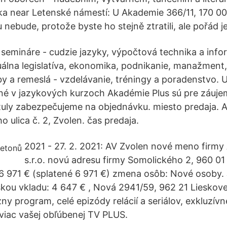
ka near Letenské námestí: U Akademie 366/11, 170 0
nebude, protože byste ho stejně ztratili, ale pořád j
a semináre - cudzie jazyky, výpočtová technika a inf
uálna legislatíva, ekonomika, podnikanie, manažment
by a remeslá - vzdelávanie, tréningy a poradenstvo. 
né v jazykových kurzoch Akadémie Plus sú pre záujem
ituly zabezpečujeme na objednávku. miesto predaja. 
ho ulica č. 2, Zvolen. čas predaja.
2021 - 27. 2. 2021: AV Zvolen nové meno firmy
s.r.o. novú adresu firmy Somolického 2, 960 01
6 971 € (splatené 6 971 €) zmena osôb: Nové osoby. 
škou vkladu: 4 647 € , Nová 2941/59, 962 21 Lieskove
ízny program, celé epizódy relácií a seriálov, exkluzív
 viac vašej obľúbenej TV PLUS.