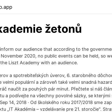
b.app
kademie žetonů
 inform our audience that according to the governme
1 November 2020, no public events can be held, so we
 the Liszt Academy with an audience.
erov a spotrebiteľských úverov, 6. starobného dôch
e velmi populární a zároveň také velmi snadná hazard
ráč naučít za pouhých pár minut. Přečtete si náš člá
etu a podívejte na všechny povolné sázky, se kterými
 Sep 14, 2018 · Od školského roku 2017/2018 sme zap
tu „IT Akadémia – vzdelávanie pre 21. storočie". Str