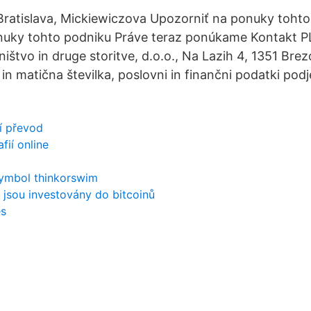
ratislava, Mickiewiczova Upozorniť na ponuky tohto
nuky tohto podniku Práve teraz ponúkame Kontakt P
štvo in druge storitve, d.o.o., Na Lazih 4, 1351 Brez
 in matična številka, poslovni in finančni podatki pod
ní převod
fií online
symbol thinkorswim
 jsou investovány do bitcoinů
es