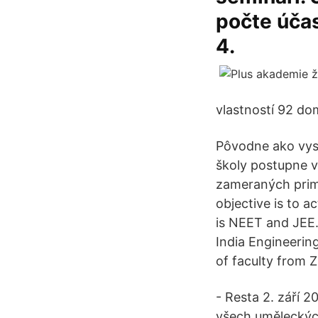
počte účas
4.
vlastností 92 do
Pôvodne ako vyso
školy postupne vy
zameraných primá
objective is to 
is NEET and JEE.
India Engineerin
of faculty from
- Resta 2. září 
všech uměleckých