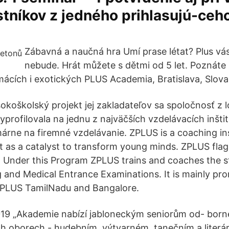
tníkov z jedného prihlasujú-ceho
Zábavná a naučná hra Umí prase létat? Plus vá
nebude. Hrát můžete s dětmi od 5 let. Poznáte
mácích i exotických PLUS Academia, Bratislava, Slova
koškolský projekt jej zakladateľov sa spoločnosť z l
profilovala na jednu z najväčších vzdelávacích inšti
rne na firemné vzdelávanie. ZPLUS is a coaching in
act as a catalyst to transform young minds. ZPLUS fl
 Under this Program ZPLUS trains and coaches the st
g and Medical Entrance Examinations. It is mainly p
 ZPLUS TamilNadu and Bangalore.
2019 „Akademie nabízí jabloneckým seniorům od- born
 oborech - hudebním, výtvarném, tanečním a literárn