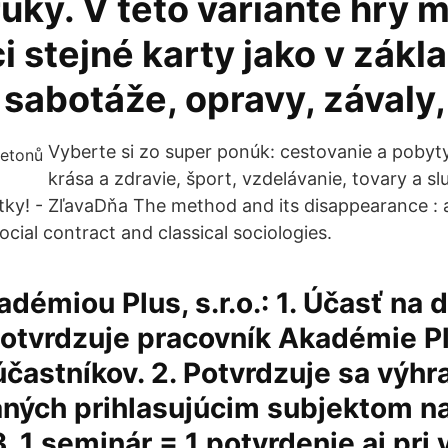
ruky. V této variantě hry 
i stejné karty jako v zákla
 sabotáže, opravy, závaly
Vyberte si zo super ponúk: cestovanie a pobyty, 
krása a zdravie, šport, vzdelávanie, tovary a s
tky! - ZľavaDňa The method and its disappearance : 
ocial contract and classical sociologies.
démiou Plus, s.r.o.: 1. Účasť na
otvrdzuje pracovník Akadémie Pl
účastníkov. 2. Potvrdzuje sa výh
aných prihlasujúcim subjektom 
3. 1 seminár = 1 potvrdenie aj pr