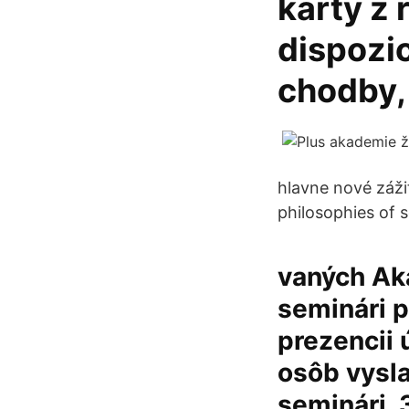
karty z 
dispozic
chodby,
hlavne nové záži
philosophies of s
vaných Aka
seminári p
prezencii 
osôb vysl
seminári. 