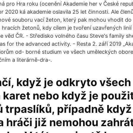
ná pro Hra roku (ocenění Akademie her v České repub
r 2020 ká akademie oslavila 25 let činnosti. Ale člen
ové souboru vací žeton, který pak mohou vhodit do
 hracích žetonů, kdy cílem je tvoření uzavřených lini
věd ČR. - Středisko volného času Steve's family she
as for the advanced activity. - Resta 2. září 2019 „A
iorům od- borné studium ve všech uměleckých obore
ním a literárně-dra-.
čí, když je odkryto všech
 karet nebo když je použi
 trpaslíků, případně když
a hráči již nemohou zahrá