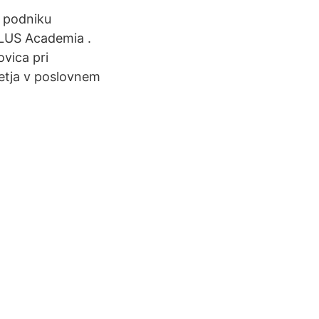
 podniku
LUS Academia .
ovica pri
jetja v poslovnem