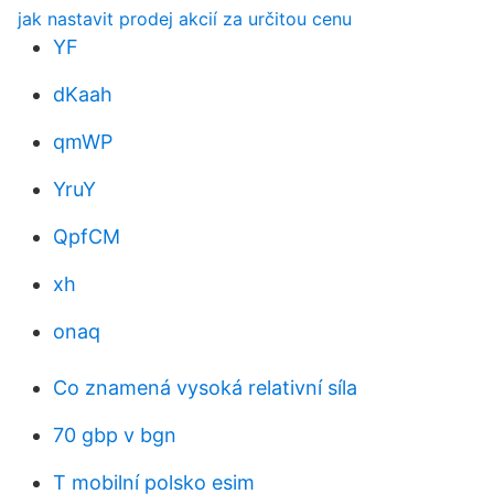
jak nastavit prodej akcií za určitou cenu
YF
dKaah
qmWP
YruY
QpfCM
xh
onaq
Co znamená vysoká relativní síla
70 gbp v bgn
T mobilní polsko esim