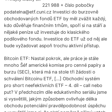
221 988 + číslo pobočky
podatelna@etf.cuni.cz Investici do burzovně
obchodovaných fondů ETF by měl zvážit každý,
kdo důvěřuje finančním trhům, spoří si na stáří a
nějaké peníze už investuje do klasického
podílového fondu. Investice do ETF už od něj ale
bude vyžadovat aspoň trochu aktivní přístup.
Bitcoin ETF: Nastal pokrok, ale práce je stále
mnoho Šéf americké komise pro cenné papíry a
burzu (SEC), která má na stole tři žádosti o
schválení Bitcoinu ETF, […] Obchodní systém
pro short neefektivních ETF – 4. díl – call nebo
put? V předchozím díle edukativního seriálu jsme
si vysvětlili, jakým způsobem ovlivňuje délka
obchodu potenciální pravděpodobnost úspěchu