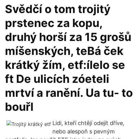
Svědčí o tom trojitý
prstenec za kopu,
druhý horší za 15 grošů
míšenských, teBá ček
krátký žím, etf:ílelo se
ft De ulicích zóeteli
mrtví a ranění. Ua tu- to
bouřl
Lidi, kteří chtějí odejít dříve,
nebo alespoň s pevným