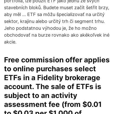
portfolia, lze použít ETF jako jednu ze svých
stavebních bloků. Budete muset začít šetřit brzy,
aby měl … ETF sa môžu špecializovať na určitý
sektor, krajinu alebo určitý trh či segment trhu.
Jeho podstatnou výhodou je, že ho možno
obchodovať na burze rovnako ako akékoľvek iné
akcie.
Free commission offer applies
to online purchases select
ETFs in a Fidelity brokerage
account. The sale of ETFs is
subject to an activity
assessment fee (from $0.01
to $0.03 per $1,000 of