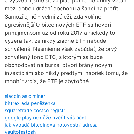
a vysvětlili jsme si, že platí poměrně přímý vztah
mezi dobou držení obchodu a šancí na profit.
Samozřejmě – velmi záleží, zda volíme
agresivnější O bitcoinových ETF sa hovorí
prinajmenšom už od roku 2017 a niekedy to
vyzerá tak, že nikdy žiadne ETF nebude
schválené. Nesmieme však zabúdať, že prvý
schválený fond BTC, s ktorým sa bude
obchodovať na burze, otvorí brány novým
investíciám ako nikdy predtým, napriek tomu, že
mnohí tvrdia, že ETF je zbytočné..
siacoin asic miner
bittrex ada peněženka
squaretrade costco registr
google play nemůže ověřit váš účet
jak vypadá bitcoinová hotovostní adresa
vaultofsatoshi