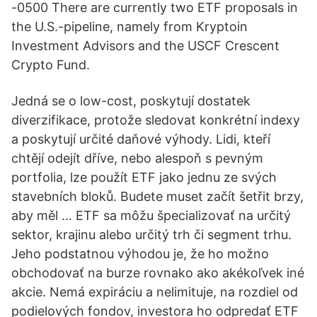
-0500 There are currently two ETF proposals in
the U.S.-pipeline, namely from Kryptoin
Investment Advisors and the USCF Crescent
Crypto Fund.
Jedná se o low-cost, poskytují dostatek
diverzifikace, protože sledovat konkrétní indexy
a poskytují určité daňové výhody. Lidi, kteří
chtějí odejít dříve, nebo alespoň s pevným
portfolia, lze použít ETF jako jednu ze svých
stavebních bloků. Budete muset začít šetřit brzy,
aby měl … ETF sa môžu špecializovať na určitý
sektor, krajinu alebo určitý trh či segment trhu.
Jeho podstatnou výhodou je, že ho možno
obchodovať na burze rovnako ako akékoľvek iné
akcie. Nemá expiráciu a nelimituje, na rozdiel od
podielových fondov, investora ho odpredať ETF