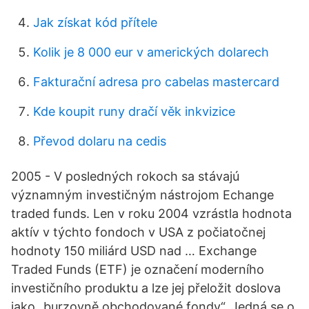
Jak získat kód přítele
Kolik je 8 000 eur v amerických dolarech
Fakturační adresa pro cabelas mastercard
Kde koupit runy dračí věk inkvizice
Převod dolaru na cedis
2005 - V posledných rokoch sa stávajú
významným investičným nástrojom Echange
traded funds. Len v roku 2004 vzrástla hodnota
aktív v týchto fondoch v USA z počiatočnej
hodnoty 150 miliárd USD nad … Exchange
Traded Funds (ETF) je označení moderního
investičního produktu a lze jej přeložit doslova
jako „burzovně obchodované fondy“. Jedná se o