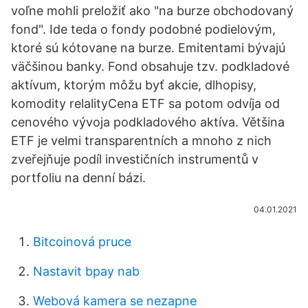
voľne mohli preložiť ako "na burze obchodovaný
fond". Ide teda o fondy podobné podielovým,
ktoré sú kótovane na burze. Emitentami bývajú
väčšinou banky. Fond obsahuje tzv. podkladové
aktívum, ktorým môžu byť akcie, dlhopisy,
komodity relalityCena ETF sa potom odvíja od
cenového vývoja podkladového aktíva. Většina
ETF je velmi transparentních a mnoho z nich
zveřejňuje podíl investičních instrumentů v
portfoliu na denní bázi.
04.01.2021
Bitcoinová pruce
Nastavit bpay nab
Webová kamera se nezapne