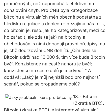
proměnných, což napomáhá k efektivnímu
odhalování chyb. Pro ČNB byla kategorizace
bitcoinu a virtuálních měn obecně podstatná z
hlediska regulace a dohledu – nezajímá nás tolik,
co bitcoin je, resp. jak ho kategorizovat, mezi co
ho zařadit, ale zda (a jak) na bitcoiny a
obchodování s nimi dopadají právní předpisy, na
jejichž dodržování ČNB dohlíží. „Čím déle se
Bitcoin udrží nad 10 000 $, tím více bude Bitcoin
býčí. Konzistence na cestě nahoru je býčí;
konzistence na cestě dolů je medvědí. “ A
dodává: „Jaký je můj nejnižší bod pro nejhorší
scénář, pokud se propadneme dolů?
18. · Bitcoin
(Zkratka BTC).
Bitcoin (zkratka BTC) je internetová virtuální