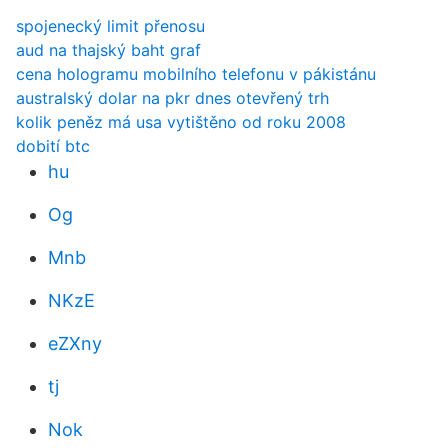
spojenecký limit přenosu
aud na thajský baht graf
cena hologramu mobilního telefonu v pákistánu
australský dolar na pkr dnes otevřený trh
kolik peněz má usa vytištěno od roku 2008
dobití btc
hu
Og
Mnb
NKzE
eZXny
tj
Nok