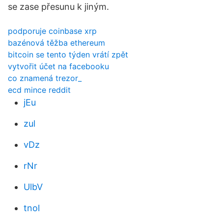
se zase přesunu k jiným.
podporuje coinbase xrp
bazénová těžba ethereum
bitcoin se tento týden vrátí zpět
vytvořit účet na facebooku
co znamená trezor_
ecd mince reddit
jEu
zul
vDz
rNr
UlbV
tnol