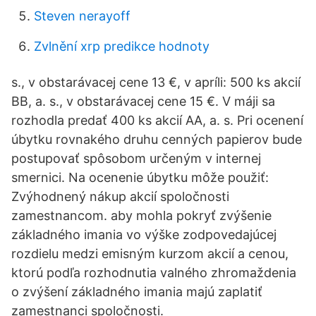
Steven nerayoff
Zvlnění xrp predikce hodnoty
s., v obstarávacej cene 13 €, v apríli: 500 ks akcií
BB, a. s., v obstarávacej cene 15 €. V máji sa
rozhodla predať 400 ks akcií AA, a. s. Pri ocenení
úbytku rovnakého druhu cenných papierov bude
postupovať spôsobom určeným v internej
smernici. Na ocenenie úbytku môže použiť:
Zvýhodnený nákup akcií spoločnosti
zamestnancom. aby mohla pokryť zvýšenie
základného imania vo výške zodpovedajúcej
rozdielu medzi emisným kurzom akcií a cenou,
ktorú podľa rozhodnutia valného zhromaždenia
o zvýšení základného imania majú zaplatiť
zamestnanci spoločnosti.