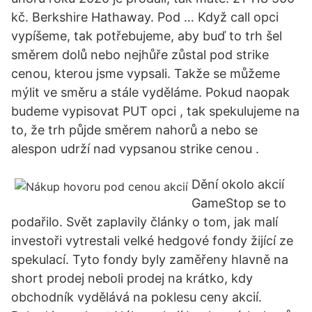
kč. Berkshire Hathaway. Pod … Když call opci
vypíšeme, tak potřebujeme, aby buď to trh šel
směrem dolů nebo nejhůře zůstal pod strike
cenou, kterou jsme vypsali. Takže se můžeme
mýlit ve směru a stále vyděláme. Pokud naopak
budeme vypisovat PUT opci , tak spekulujeme na
to, že trh půjde směrem nahorů a nebo se
alespon udrží nad vypsanou strike cenou .
Dění okolo akcií
GameStop se to
podařilo. Svět zaplavily články o tom, jak malí
investoři vytrestali velké hedgové fondy žijící ze
spekulací. Tyto fondy byly zaměřeny hlavně na
short prodej neboli prodej na krátko, kdy
obchodník vydělává na poklesu ceny akcií.