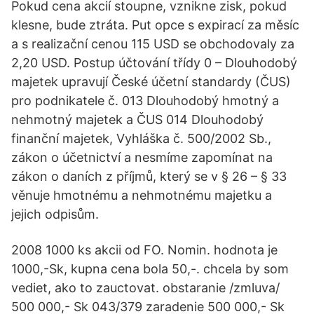
Pokud cena akcií stoupne, vznikne zisk, pokud
klesne, bude ztráta. Put opce s expirací za měsíc
a s realizační cenou 115 USD se obchodovaly za
2,20 USD. Postup účtování třídy 0 – Dlouhodobý
majetek upravují České účetní standardy (ČUS)
pro podnikatele č. 013 Dlouhodobý hmotný a
nehmotný majetek a ČUS 014 Dlouhodobý
finanční majetek, Vyhláška č. 500/2002 Sb.,
zákon o účetnictví a nesmíme zapomínat na
zákon o daních z příjmů, který se v § 26 – § 33
věnuje hmotnému a nehmotnému majetku a
jejich odpisům.
2008 1000 ks akcii od FO. Nomin. hodnota je
1000,-Sk, kupna cena bola 50,-. chcela by som
vediet, ako to zauctovat. obstaranie /zmluva/
500 000,- Sk 043/379 zaradenie 500 000,- Sk