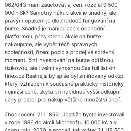
062/043 mam zauctovat aj cen. rozdiel 9 500
000,- Sk? Samotný nákup akcií je snadný, ale
pravým opakem je dlouhodobé fungování na
burze. Snadná je manipulace s obchodní
platformou, přes kterou akcie na burze
nakoupíme, ale výběr těch správných
společností, řízení pozic a prodej ve správný
moment, činí investování na burze obtížnou,
rizikovou, ale i velmi výnosnou See full list on
finex.cz Reálnější by spíše byl zmiňovaný odkup,
který, vzhledem k současné prakticky historicky
nejnižší ceně, skýtá při nabídnutí vyšší odkupní
ceny prostor pro nákup většího množství akcií.
Zhodnocení: 211 185%. Jestliže byste investovali
v roce 1986 do akcií Microsoftu 10 000 kč a v
únoru roku 2020 je prodali, tak máte: 21 118 500