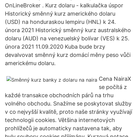
OnLineBroker . Kurz dolaru - kalkulačka úspor
Historický směnný kurz amerického dolaru
(USD) na honduraskou lempiru (HNL) k 24.
února 2021 Historický směnný kurz australského
dolaru (AUD) na venezuelský bolívar (VES) k 25.
února 2021 11.09.2020 Kuba bude brzy
devalvovat směnný kurz domácí měny peso vůči
americkému dolaru.
Cena NairaX
se počítá z
každé transakce obchodních párů na trhu
volného obchodu. Snažíme se poskytovat služby
v co nejvyšší kvalitě, proto naše stránky využívají
technologii cookies. Většina internetových
prohlížečů je automaticky nastavena tak, aby
byly soubory cookies příjímány. Kurzová notace.