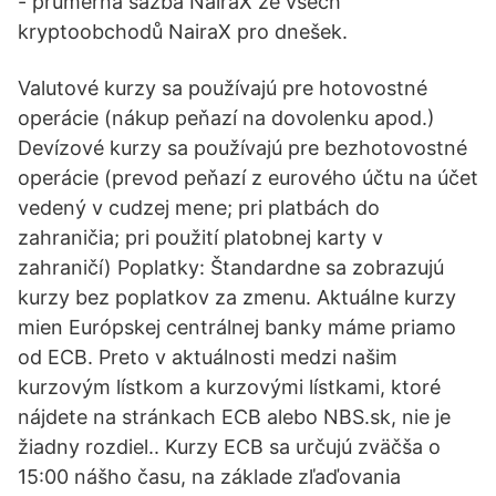
- průměrná sazba NairaX ze všech
kryptoobchodů NairaX pro dnešek.
Valutové kurzy sa používajú pre hotovostné
operácie (nákup peňazí na dovolenku apod.)
Devízové kurzy sa používajú pre bezhotovostné
operácie (prevod peňazí z eurového účtu na účet
vedený v cudzej mene; pri platbách do
zahraničia; pri použití platobnej karty v
zahraničí) Poplatky: Štandardne sa zobrazujú
kurzy bez poplatkov za zmenu. Aktuálne kurzy
mien Európskej centrálnej banky máme priamo
od ECB. Preto v aktuálnosti medzi našim
kurzovým lístkom a kurzovými lístkami, ktoré
nájdete na stránkach ECB alebo NBS.sk, nie je
žiadny rozdiel.. Kurzy ECB sa určujú zväčša o
15:00 nášho času, na základe zľaďovania