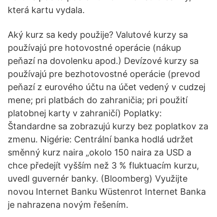
která kartu vydala.
Aký kurz sa kedy použije? Valutové kurzy sa
používajú pre hotovostné operácie (nákup
peňazí na dovolenku apod.) Devízové kurzy sa
používajú pre bezhotovostné operácie (prevod
peňazí z eurového účtu na účet vedený v cudzej
mene; pri platbách do zahraničia; pri použití
platobnej karty v zahraničí) Poplatky:
Štandardne sa zobrazujú kurzy bez poplatkov za
zmenu. Nigérie: Centrální banka hodlá udržet
směnný kurz naira „okolo 150 naira za USD a
chce předejít vyšším než 3 % fluktuacím kurzu,
uvedl guvernér banky. (Bloomberg) Využijte
novou Internet Banku Wüstenrot Internet Banka
je nahrazena novým řešením.