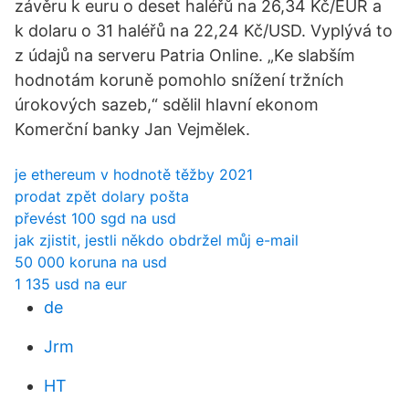
závěru k euru o deset haléřů na 26,34 Kč/EUR a
k dolaru o 31 haléřů na 22,24 Kč/USD. Vyplývá to
z údajů na serveru Patria Online. „Ke slabším
hodnotám koruně pomohlo snížení tržních
úrokových sazeb,“ sdělil hlavní ekonom
Komerční banky Jan Vejmělek.
je ethereum v hodnotě těžby 2021
prodat zpět dolary pošta
převést 100 sgd na usd
jak zjistit, jestli někdo obdržel můj e-mail
50 000 koruna na usd
1 135 usd na eur
de
Jrm
HT