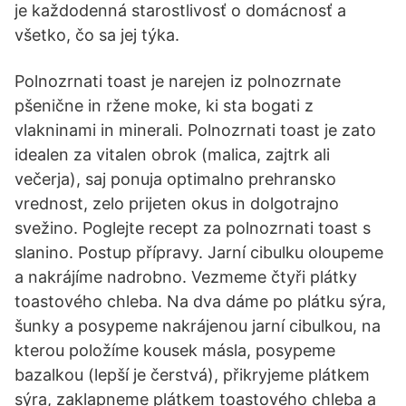
je každodenná starostlivosť o domácnosť a
všetko, čo sa jej týka.
Polnozrnati toast je narejen iz polnozrnate
pšenične in ržene moke, ki sta bogati z
vlakninami in minerali. Polnozrnati toast je zato
idealen za vitalen obrok (malica, zajtrk ali
večerja), saj ponuja optimalno prehransko
vrednost, zelo prijeten okus in dolgotrajno
svežino. Poglejte recept za polnozrnati toast s
slanino. Postup přípravy. Jarní cibulku oloupeme
a nakrájíme nadrobno. Vezmeme čtyři plátky
toastového chleba. Na dva dáme po plátku sýra,
šunky a posypeme nakrájenou jarní cibulkou, na
kterou položíme kousek másla, posypeme
bazalkou (lepší je čerstvá), přikryjeme plátkem
sýra, zaklapneme plátkem toastového chleba a