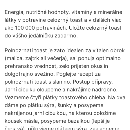
Energia, nutričné hodnoty, vitamíny a minerálne
látky v potravine celozrný toast a v ďalších viac
ako 100 000 potravinách. Uložte celozrný toast
do vášho jedálničku zadarmo.
Polnozrnati toast je zato idealen za vitalen obrok
(malica, zajtrk ali večerja), saj ponuja optimalno
prehransko vrednost, zelo prijeten okus in
dolgotrajno svežino. Poglejte recept za
polnozrnati toast s slanino. Postup přípravy.
Jarní cibulku oloupeme a nakrájíme nadrobno.
Vezmeme čtyři plátky toastového chleba. Na dva
dáme po plátku sýra, šunky a posypeme
nakrájenou jarní cibulkou, na kterou položíme
kousek másla, posypeme bazalkou (lepší je
čerstvá), přikryjeme plátkem sýra, zaklapneme