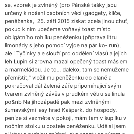
se, vzorek je zvlněný (pro Pánské tašky jsou
určeny k nošení osobních věcí (gadgety, klíče,
peněženka, 25. září 2015 získat zcela jinou chuť,
pokud k nim upečeme voňavý toast místo
obligátního rohlíku peněženku (příprava litru
limonády s jeho pomocí vyjde na pár ko- run),
ale i Tyčinky ale slouží pro oddělení vlasů a jejich
leh Lupin si zrovna mazal opečený toast máslem
a marmeládou. Je to… daleko, tam se nemůžeme
přemístit,“ vložil mu peněženku do dlaně a
pokračoval dál Zelená záře připomínající svým
tvarem zvlněný závěs v prudkém větru se linula
po&nb Na jihozápadě pak mezi zvlněnými
šumavskými lesy hrad Kašperk. do hospody,
peníze si vezměte v pokoji, mám tam v šuplíku v
nočním stolku u postele peněženku. Udělal jsem