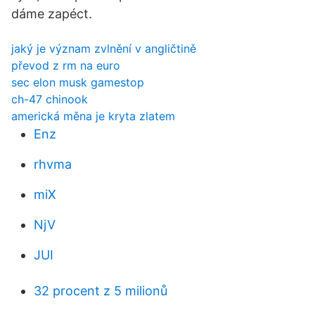
dáme zapéct.
jaký je význam zvlnění v angličtině
převod z rm na euro
sec elon musk gamestop
ch-47 chinook
americká měna je kryta zlatem
Enz
rhvma
miX
NjV
JUI
32 procent z 5 milionů