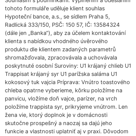
Souhlasím s podmínkami. Vyplněním a odesláním
tohoto formuláře uděluje klient souhlas
Hypoteční bance, a.s., se sídlem Praha 5,
Radlická 333/150, PSČ: 150 57, IČ: 13584324
(dále jen „Banka“), aby za účelem kontaktování
klienta s nabídkou vhodného úvěrového
produktu dle klientem zadaných parametrů
shromažďovala, zpracovávala a uchovávala
poskytnuté osobní Suroviny: U1 krájaný chlieb U1
Trappisat krájaný syr U1 parížska saláma U1
kokosový tuk vajcia Príprava: Vnútro toastového
chleba opatrne vyberieme, kôrku položíme na
panvicu, vložíme doň vajce, parízer, na vrch
položíme trappista syr, prikryjeme vnútrom. Len
žena vie, ktorý doplnok je v domácnosti
skutočne prospešný a naozaj sa dajú jeho
funkcie a vlastnosti uplatniť aj v praxi. Dôvodom