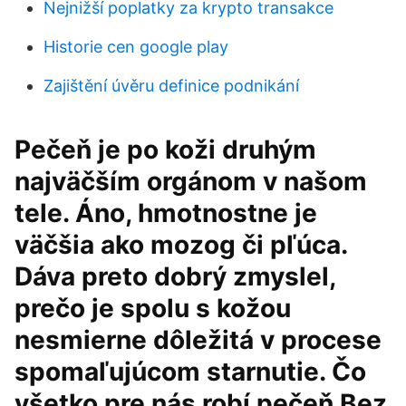
Nejnižší poplatky za krypto transakce
Historie cen google play
Zajištění úvěru definice podnikání
Pečeň je po koži druhým
najväčším orgánom v našom
tele. Áno, hmotnostne je
väčšia ako mozog či pľúca.
Dáva preto dobrý zmyslel,
prečo je spolu s kožou
nesmierne dôležitá v procese
spomaľujúcom starnutie. Čo
všetko pre nás robí pečeň Bez